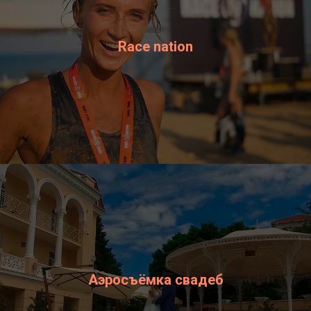
Race nation
Аэросъёмка свадеб