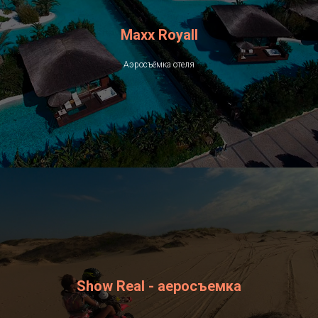
Maxx Royall
Аэросъёмка отеля
Show Real - аеросъемка